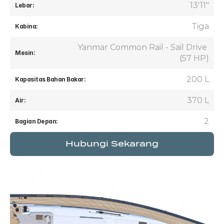
13'11"
Lebar:
Tiga
Kabina:
Yanmar Common Rail - Sail Drive 
Mesin:
(57 HP)
200 L
Kapasitas Bahan Bakar:
370 L
Air:
2
Bagian Depan:
Hubungi Sekarang