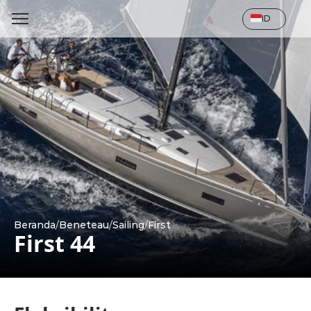
Select Language
ID
Beranda
/
Beneteau
/
Sailing
/
First
First 44