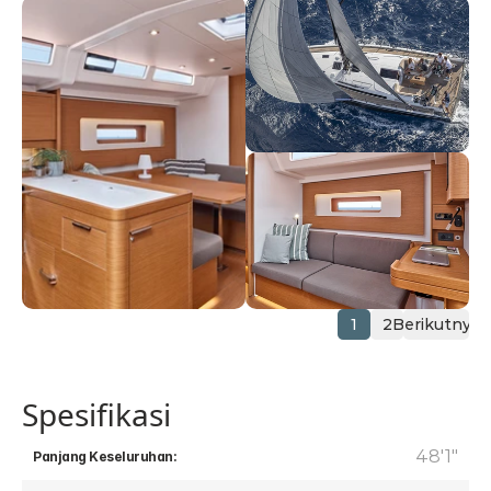
1
2
Berikutnya
Spesifikasi
48'1"
Panjang Keseluruhan: