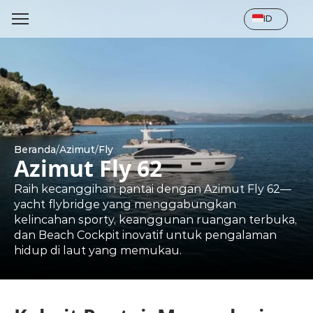
Select Language
ID
Beranda
/
Azimut
/
Fly
Azimut Fly 62
Raih kecanggihan pantai dengan Azimut Fly 62—
yacht flybridge yang menggabungkan 
kelincahan sporty, keanggunan ruangan terbuka, 
dan Beach Cockpit inovatif untuk pengalaman 
hidup di laut yang memukau.