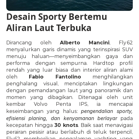
Desain Sporty Bertemu 
Aliran Laut Terbuka
Dirancang oleh 
Alberto Mancini
, Fly 62 
menyalurkan garis dinamis yang terinspirasi SUV 
menuju haluan—menyeimbangkan gaya dan 
performa dengan sempurna. Hardtop profil 
rendah yang luar biasa dan interior aliran alami 
oleh 
Fabio Fantolino
 menghilangkan 
penghalang visual, menciptakan lingkungan 
dengan pemandangan laut yang panoramik dan 
momen yang dibagikan. Ditenagai oleh unit 
kembar Volvo Penta IPS, ia mencapai 
pengendalian sporty, 
keseimbangan yang halus: 
efisiensi planing, dan kenyamanan berlayar
 pada 
kecepatan hingga 
30 knots
. Baik saat menavigasi 
perairan pesisir atau berlabuh di teluk terpencil, 
Fly 62 memberikan pengalaman yachting yang 