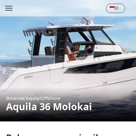
Select Language
ID
Beranda
/
Aquila
/
Offshore
Aquila 36 Molokai