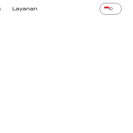
Select Language
s
Layanan
ID