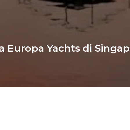
Europa Yachts di Singapo
i Lion City pada bulan April ini, dan 
Europa Ya
 agenda yang sangat dinantikan, 
Singapore Yac
muka dan perwakilan galangan kapal kelas dun