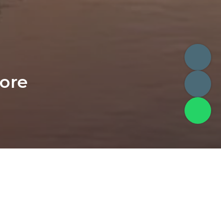
re 
chts
 dengan bangga mengundang 
hting Festival (SYF) 2026
.
ia di 
Filipina dan Indonesia
, kami 