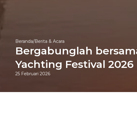
Beranda
/
Berita & Acara
Bergabunglah bersama 
Yachting Festival 2026
25 Februari 2026
Dunia kapal pesiar akan berkumpul d
Anda ke dermaga untuk menghadiri
Sebagai dealer kapal mewah terke